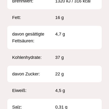
Brennwert: ​
1320 kJ / 316 kcal
Fett:
16 g
davon gesättigte
4,7 g
Fettsäuren:
Kohlenhydrate:
37 g
davon Zucker:
22 g
Eiweiß:
4,5 g
Salz:
0,31 g