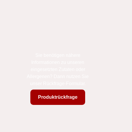
Sie haben Fragen
zu unseren
Produkten?
Sie benötigen nähere
Informationen zu unseren
eingesetzten Zutaten oder
Allergenen? Dann nutzen Sie
unser Rückfrage-Formular.
Produktrückfrage