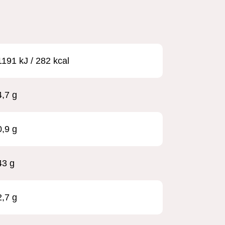
1191 kJ / 282 kcal
4,7 g
0,9 g
43 g
2,7 g