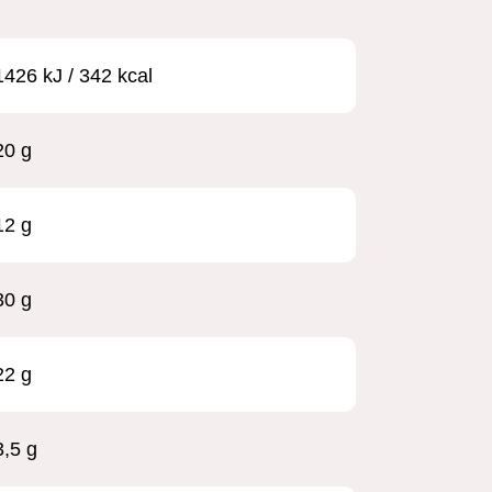
1426 kJ / 342 kcal
20 g
12 g
30 g
22 g
3,5 g