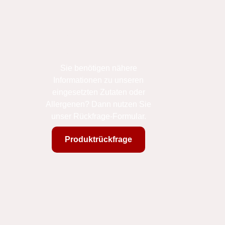
Sie haben Fragen
zu unseren
Produkten?
Sie benötigen nähere
Informationen zu unseren
eingesetzten Zutaten oder
Allergenen? Dann nutzen Sie
unser Rückfrage-Formular.
Produktrückfrage