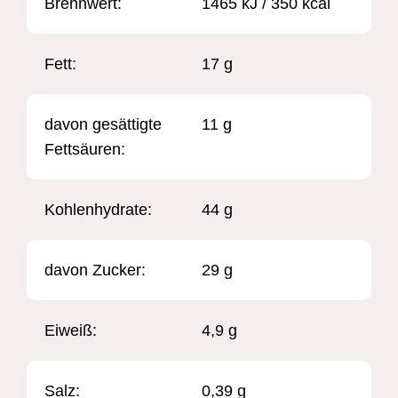
Brennwert: ​
1465 kJ / 350 kcal
Fett:
17 g
davon gesättigte
11 g
Fettsäuren:
Kohlenhydrate:
44 g
davon Zucker:
29 g
Eiweiß:
4,9 g
Salz:
0,39 g