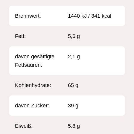
Brennwert: ​
1440 kJ / 341 kcal
Fett:
5,6 g
davon gesättigte
2,1 g
Fettsäuren:
Kohlenhydrate:
65 g
davon Zucker:
39 g
Eiweiß:
5,8 g