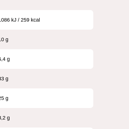
1086 kJ / 259 kcal
10 g
6,4 g
33 g
25 g
8,2 g