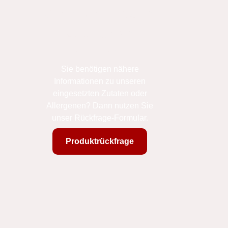
Sie haben Fragen
zu unseren
Produkten?
Sie benötigen nähere
Informationen zu unseren
eingesetzten Zutaten oder
Allergenen? Dann nutzen Sie
unser Rückfrage-Formular.
Produktrückfrage