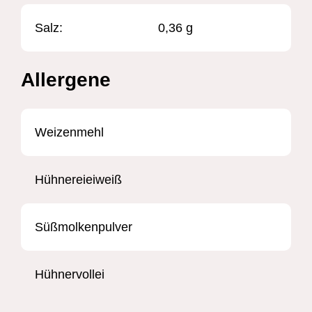
Salz:
0,36 g
Allergene
Weizenmehl
Hühnereieiweiß
Süßmolkenpulver
Hühnervollei