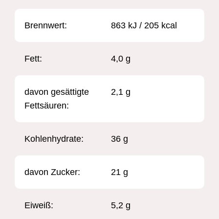
Brennwert: ​
863 kJ / 205 kcal
Fett:
4,0 g
davon gesättigte
2,1 g
Fettsäuren:
Kohlenhydrate:
36 g
davon Zucker:
21 g
Eiweiß:
5,2 g