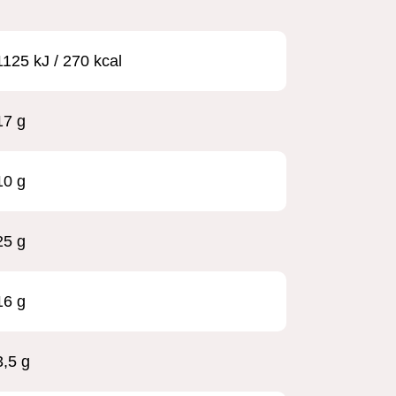
1125 kJ / 270 kcal
17 g
10 g
25 g
16 g
3,5 g