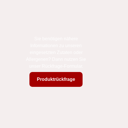
Sie haben Fragen
zu unseren
Produkten?
Sie benötigen nähere
Informationen zu unseren
eingesetzten Zutaten oder
Allergenen? Dann nutzen Sie
unser Rückfrage-Formular.
Produktrückfrage