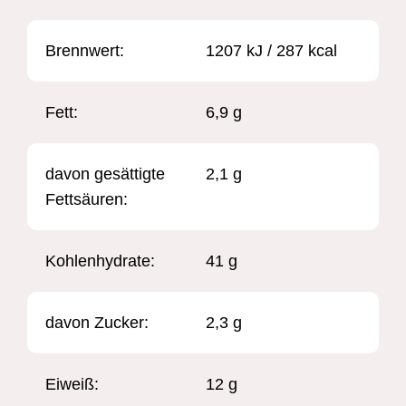
Brennwert: ​
1207 kJ / 287 kcal
Fett:
6,9 g
davon gesättigte
2,1 g
Fettsäuren:
Kohlenhydrate:
41 g
davon Zucker:
2,3 g
Eiweiß:
12 g