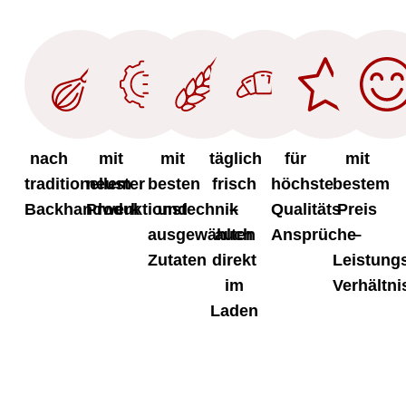
nach
mit
mit
täglich
für
mit
traditionellem
neuster
besten
frisch
höchste
bestem
Backhandwerk
Produktionstechnik
und
–
Qualitäts-
Preis
ausgewählten
auch
Ansprüche
–
Zutaten
direkt
Leistung
im
Verhältni
Laden